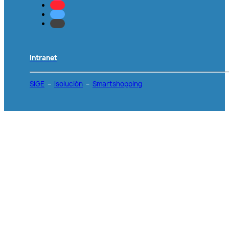
Intranet
SIGE
–
Isolución
–
Smartshopping