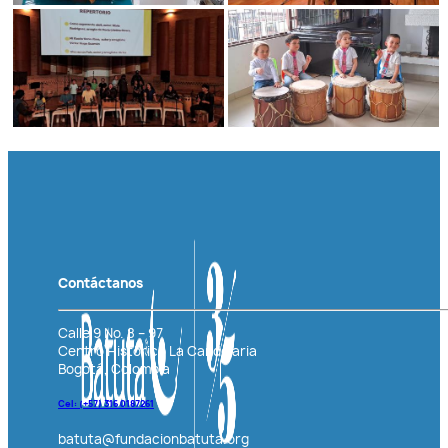
Contáctanos
Calle 9 No. 8 – 97
Centro Histórico La Candelaria
Bogotá, Colombia
Cel: (+57)
316 0187261
batuta@fundacionbatuta.org