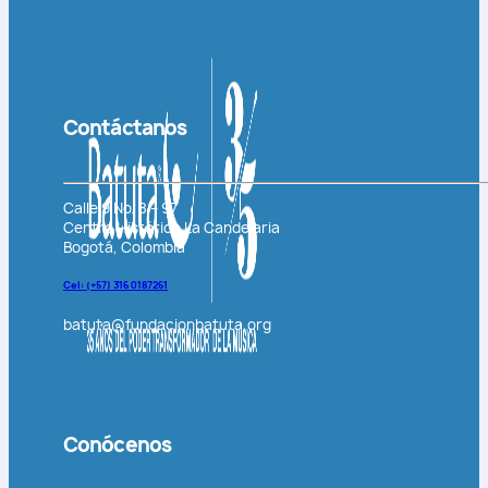
Contáctanos
Calle 9 No. 8 – 97
Centro Histórico La Candelaria
Bogotá, Colombia
Cel: (+57)
316 0187261
batuta@fundacionbatuta.org
Conócenos