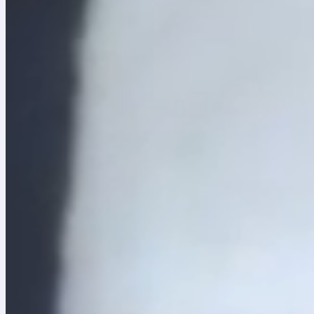
Convocatoria pública No. 01 de 2023
Aviso de convocatoria pública
Proceso de selección por convocatoria pública N
De conformidad con lo señalado en el Artículo 25 
en participar en el proceso de CONVOCATORIA PÚBLI
Objeto
Contratar por precios unitarios fijos, y sin fórmula 
Batuta, en la ciudad de Bogotá D.C.
Fechas importantes
Publicación del Pliego de Condiciones: 06 de octub
Visitas Obligatorias: 12 de octubre de 2023 a las 10:0
Batuta, Calle 9 No. 8 – 97 de Bogotá D.C.