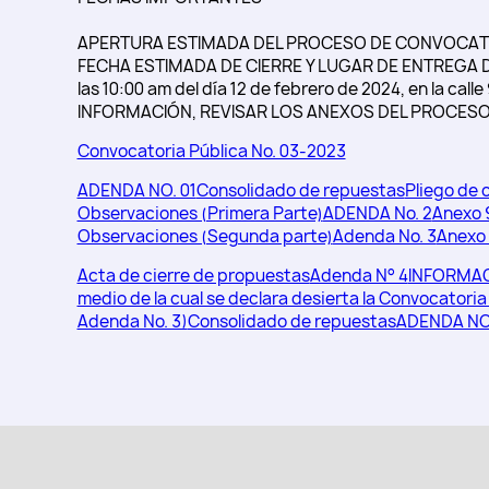
APERTURA ESTIMADA DEL PROCESO DE CONVOCATORIA
FECHA ESTIMADA DE CIERRE Y LUGAR DE ENTREGA D
las 10:00 am del día 12 de febrero de 2024, en la ca
INFORMACIÓN, REVISAR LOS ANEXOS DEL PROCESO
Convocatoria Pública No. 03-2023
ADENDA NO. 01
Consolidado de repuestas
Pliego de 
Observaciones (Primera Parte)
ADENDA No. 2
Anexo 
Observaciones (Segunda parte)
Adenda No. 3
Anexo 
Acta de cierre de propuestas
Adenda N° 4
INFORMAC
medio de la cual se declara desierta la Convocatoria
Adenda No. 3)
Consolidado de repuestas
ADENDA NO.