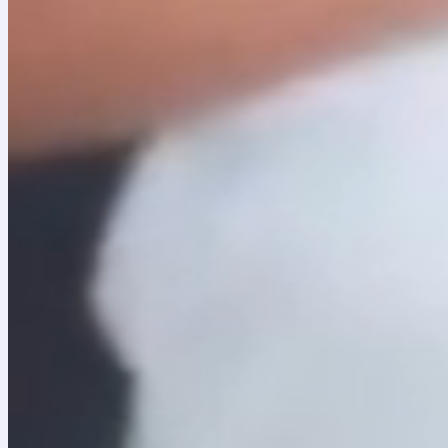
Comunicado propuestas
Adenda No. 3 Convocatoria Pública No. 1 de 2024
Respuestas Observaciones Informe Preliminar
Adenda No. 4 Convocatoria Pública No. 1 de 2024
Informe definitivo
ACTA DE ADJUDICACIÓN_CP No. 1 DE 2024
Modificatorio Acta de adjudicació
n