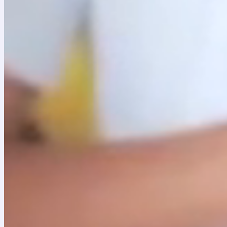
Respuesta a observaciones al proyecto de plieg
ACTA DE APERTURA CONVOCATORIA PÚBLICA 1 D
PLIEGO DE CONDICIONES DEFINITIVO
ANEXOS DEL PLIEGO DE CONDICIONES DEFINITIV
Respuesta a las observaciones al pliego de con
Adenda No. 1 Convocatoria pública No.1 de 2024
Anexo Técnico de Instrumentos y Accesorios – A
Respuesta observaciones extemporáneas pliego 
Respuesta observaciones extemporáneas 22/05
Acta de cierre y presentación de propuestas
Manual de Gestión Contractual Batuta
Adenda No. 2 Convocatoria Pública No. 1 de 2024
Informe preliminar