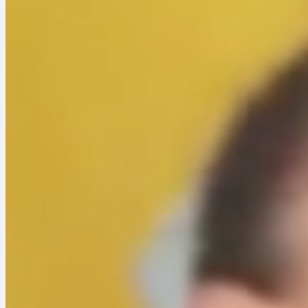
Términos de Condiciones de la Convocatoria No
Anexos correspondientes.
Agradecemos revisar la documentación y atender las
Consulta los Términos de Referencia del proceso
Consulta los Anexos de la Convocatoria Privada 
Adendas publicadas
Consulta la Adenda N°1 de la Convocatoria 
Consulta la Adenda N°2 de la Convocatoria 
Consulta la Adenda N°3 de la Convocatoria 
Consulta la Adenda N°4 de la Convocatoria 
Consulta la Adenda N°5 de la Convocatoria 
Consulta la Adenda N°6 de la Convocatoria 
Convocatoria privada No. 01 de 2026