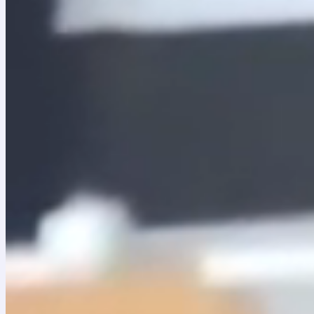
Cierre del Proceso y presentación de las propue
Audiencia de Evaluación Económica y de Adjudic
Calle 9 No. 8 – 97, a las 02:00 p.m
Los interesados podrán consultar los documentos del
Dirección Jurídica.
Anexo No. 0 Términos de condiciones
Anexo No. 1 Anexos Técnicos – Planimetría
Anexo No. 2 Carta de Presentación de la Propuesta
Anexo No. 3 Pagos al sistema de seguridad social y 
Anexo No. 4 Compromiso Anticorrupción y origen líci
Anexo No. 5 Experiencia Adicional del Director de Obr
Anexo No. 6 Certificaciones de Experiencia
Anexo No. 7 Multas y sanciones