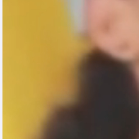
Aviso de convocatoria privada
Proceso de selección por convocatoria privada N
De conformidad con lo señalado en el artículo 26 de
participar en la
Convocatoria Privada No. 001 de 
Objeto
Aunar esfuerzos técnicos, administrativos, humanos
para el trabajo y el desarrollo humano (ETDH), dirigid
En este sentido, se adjuntan para su conocimiento 
Términos de Condiciones de la Convocatoria No
Anexos correspondientes.
Agradecemos revisar la documentación y atender las
Consulta los Términos de Referencia del proceso
Consulta los Anexos de la Convocatoria Privada 