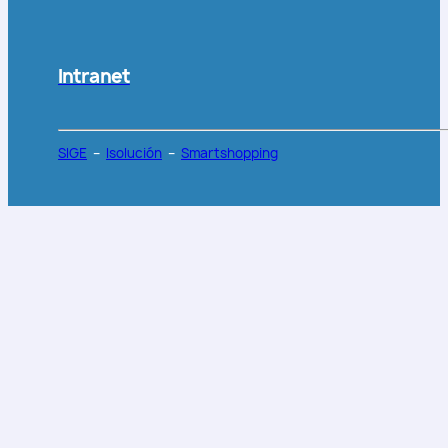
Intranet
SIGE
–
Isolución
–
Smartshopping