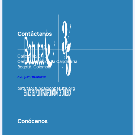
Contáctanos
Calle 9 No. 8 – 97
Centro Histórico La Candelaria
Bogotá, Colombia
Cel: (+57)
316 0187261
batuta@fundacionbatuta.org
Conócenos