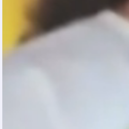
Respuesta a las observaciones en el marco de la
Respuesta observaciones 10, 11 y 13 de abril de
Respuesta observaciones 15 de abril de 2026
Respuesta observaciones 16 de abril de 2026
En el marco de la Convocatoria Privada No. 001 de 20
realiza una modificación a los términos y condicione
Convocatorias Públicas
Convocatoria pública No. 01 de 2024
Aviso de convocatoria pública
Proceso de selección por convocatoria pública N