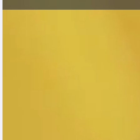
Inicio
»
Convocatoria privada No. 002 de 2026
Aviso de convocatoria privada
Proceso de selección por convocatoria privada N
De conformidad con lo señalado en el artículo 26 de
participar en la
Convocatoria Privada No. 002 de 
Objeto
Aunar esfuerzos técnicos, administrativos, humanos
para el trabajo y el desarrollo humano (ETDH), dirigid
En este sentido, se adjuntan para su conocimiento 