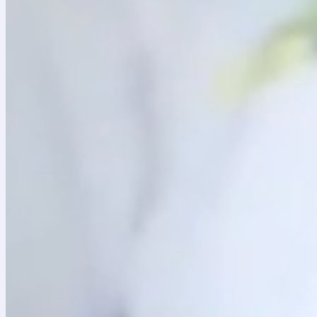
De conformidad con lo señalado en el Artículo 25 
en participar en el proceso de CONVOCATORIA PÚBLI
Objeto
Contratar el suministro de la dotación instrumental
para la Construcción de Paz – PSCP, para el fortale
Resolución 1218 de 2023 del Ministerio de las Culturas
Aviso de Convocatoria Pública
Proyecto de pliego de condiciones – Convocatoria p
Anexos
Enlace para Audiencia de aclaración del proyecto 
Respuesta a observaciones Audiencia de revisión 
Acta de la Audiencia de revisión de riesgos y acl
Comunicación del 3 de mayo de 2024