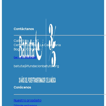
Contáctanos
Calle 9 No. 8 – 97
Centro Histórico La Candelaria
Bogotá, Colombia
Cel: (+57)
316 0187261
batuta@fundacionbatuta.org
Conócenos
Nuestro propósito
Dónde estamos