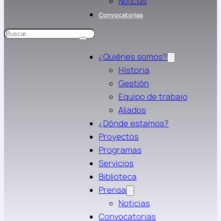
Noticias
Convocatorias
Search
¿Quiénes somos?
Historia
Gestión
Equipo de trabajo
Aliados
¿Dónde estamos?
Proyectos
Programas
Servicios
Biblioteca
Prensa
Noticias
Convocatorias