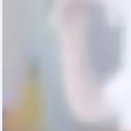
Contáctanos
Calle 9 No. 8 – 97
Centro Histórico La Candelaria
Bogotá, Colombia
Cel: (+57)
316 0187261
batuta@fundacionbatuta.org
Conócenos
Nuestro propósito
Dónde estamos
Programas
Servicios