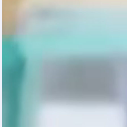
SIGE
–
Isolución
–
Smartshopping