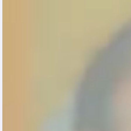
30 julio, 2026
CLANES fortalece la formación artística en 190 organizac
La estrategia avanza en 190 organizaciones de 106 municipios, forta
9 julio, 2026
La música convirtió la frontera en un lugar de encuentro 
Descubre cómo Sonidos de la Frontera unió a niñas, niños y jóven