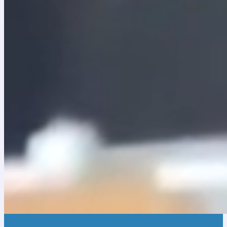
Calle 9 No. 8 – 97
Centro Histórico La Candelaria
Bogotá, Colombia
Cel: (+57)
316 0187261
batuta@fundacionbatuta.org
Conócenos
Nuestro propósito
Dónde estamos
Programas
Servicios
Biblioteca musical