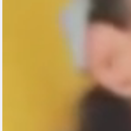
Por su parte, María Claudia Parias, presidenta de la Fun
de que la música es una herramienta fundamental para tr
empresa privada, ha contribuido al mejoramiento de la c
situación de vulnerabilidad social o que han sido víctim
una verdadera transformación de la geografía social desd
En efecto, en sus 30 años de trayectoria, Batuta ha prom
en todo el territorio nacional, con el fin de ofrecerles 
como un espacio de intercambio cultural que aporta a su 
Este concierto también cuenta con la participación de ni
apoyo de Bancolombia, Combarranquilla, Alcaldía de Cod
Anglo Gold Ashanti y Orquesta Filarmónica de Bogotá.
Para el Ministerio de Cultura y su ministra Carmen Iné
nación desde los territorios por medio de la cultura. Por 
programa Música para la Reconciliación, iniciativa guberna
nacional”.
Teatro Digital: Una entrada para todos
Durante la etapa de aislamiento decretada por el coron
espectáculos de artes escénicas a través de Teatro Digit