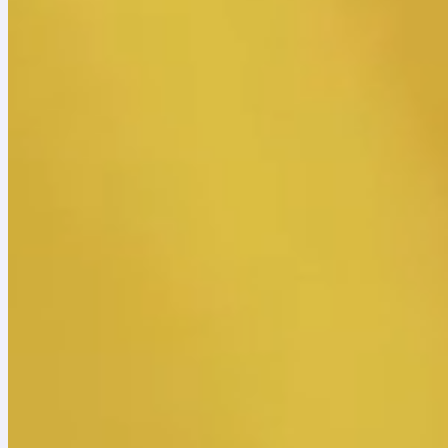
Inicio
»
Noticias
»
25 julio, 2024
Más de 600 voces de niños y niñas de t
concierto virtual Batuta, que se transm
Acompañados por Monsieur Periné, Puerto Candelaria, Ma
Nacional Batuta harán parte de un gran ensamblaje virtua
colombiano. El concierto, que es posible gracias al apoyo
Mayor Julio Mario Santo Domingo, se transmitirá desde el 
de la Alcaldía Mayor de Bogotá a través del Instituto Distr
Con el propósito de visibilizar cómo la formación musical
colombianos durante este tiempo de pandemia, la Fundaci
multiformato, más de 500 beneficiarios de todas las regi