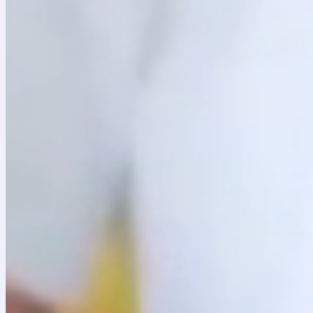
30 julio, 2026
CLANES fortalece la formación artística en 190 organizac
La estrategia avanza en 190 organizaciones de 106 municipios, forta
9 julio, 2026
La música convirtió la frontera en un lugar de encuentro 
Descubre cómo Sonidos de la Frontera unió a niñas, niños y jóven