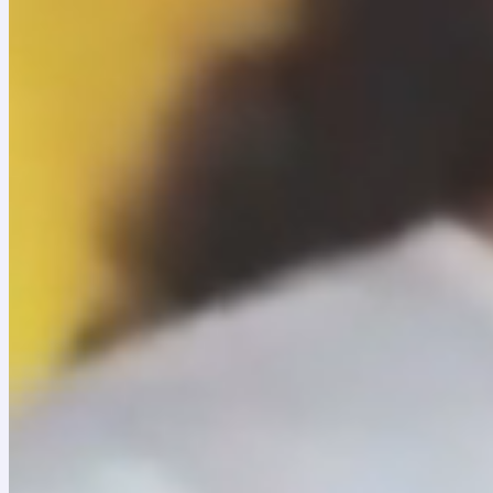
Distrital de las Artes. Durante estos meses de coyuntura
Teatro Digital transmite un nuevo espectáculo cada jue
dividida en cuatro franjas: Lo nuestro, con presentaci
de gran magnitud que han pasado por la programación de
importantes del mundo, y Ventana de América, compuest
Alcaldía de Bogotá
Consulte nuestra página web
www.teatromayor.org
PRENSA
Yhonatan Loaiza. Cel: 312 8957896.yloaiza@teatromayo
María Antonia Ramírez. Cel: 3122777192.comunicacion
María Paula Rojas – Fundación Nacional Batuta. Cel. 3
Teléfono: (57 1) 3779828