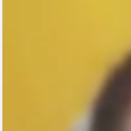
Este concierto virtual, creado a partir de herramientas 
reconciliación, una estrategia de formación musical de
19 años, la Fundación Nacional Batuta ha podido enriquecer
miles de beneficiarios, especialmente, aquellos que se e
Para lograr esta puesta en escena virtual, los docentes
representativo de la diversidad musical, social y geográf
bambucos, cumbias, currulaos, joropos, vallenatos, sanju
generaciones y puntos cardinales con su canto, y lleva
A ellos se sumarán músicos profesionales que han ofrecid
poder transformador de la música. Ellos son: Monsieur P
El concierto, que se realiza en alianza con el Ministerio 
Santo Domingo, se transmitirá desde el jueves 22 de oct
“Desde su inauguración en el 2010, el Teatro Mayor Julio
enriquezcan la vida de los ciudadanos y apoya el desarro
celebración del Gran concierto virtual Batuta y a su tra
talento y la formación de los beneficiarios de esta admi
asegura Ramiro Osorio, director general del Teatro Mayo