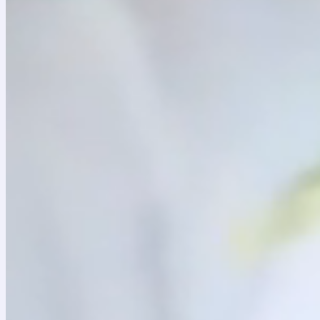
Síganos en nuestras redes sociales:
Facebook: TeatroMayorJulioMarioSantoDomingo
Instagram: @teatromayor
Twitter: @teatromayor
Youtube: Teatro Mayor Julio Mario Santo Domingo