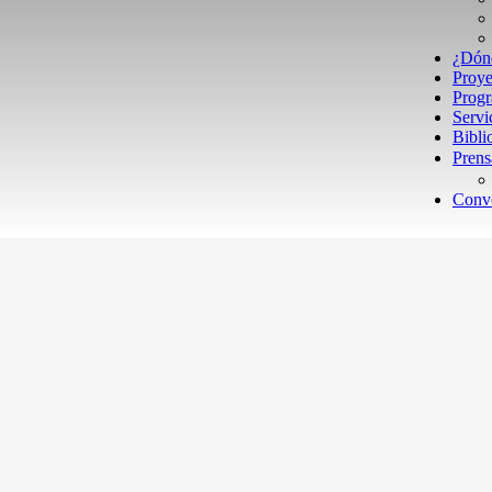
¿Dón
Proye
Prog
Servi
Bibli
Prens
Convo