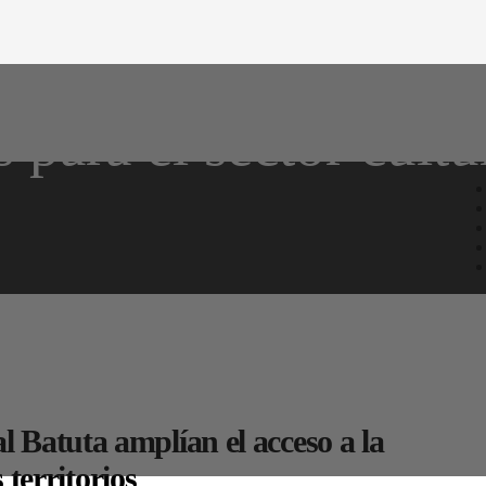
para el sector cultu
 Batuta amplían el acceso a la
 territorios