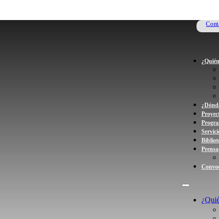
Cont
¿Quién
¿Dónde
Proyec
Progr
Servici
Bibliot
Prensa
Convoc
¿Qui