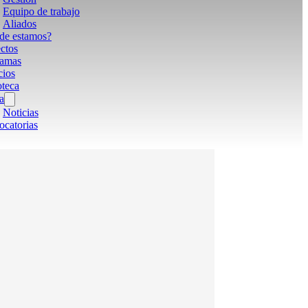
Equipo de trabajo
Aliados
de estamos?
ctos
ramas
cios
oteca
a
Noticias
catorias