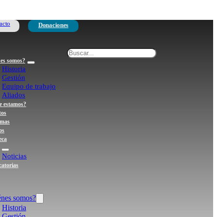
acto
Donaciones
Search
es somos?
Historia
Gestión
Equipo de trabajo
Aliados
 estamos?
tos
amas
os
eca
Noticias
atorias
énes somos?
Historia
Gestión