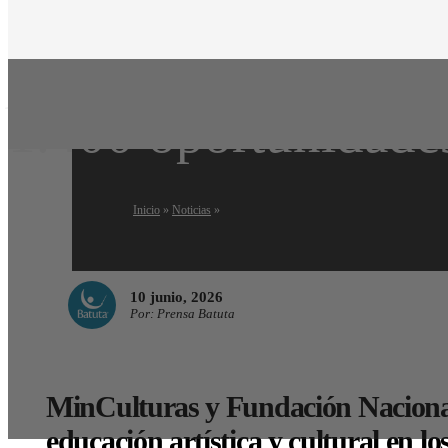
Artes para la Paz
1.400 oportunidades 
Inicio
»
Noticias
»
10 junio, 2026
Por: Prensa Batuta
MinCulturas y Fundación Nacional
educación artística y cultural en los