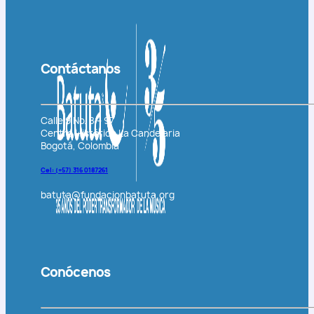
Contáctanos
Calle 9 No. 8 – 97
Centro Histórico La Candelaria
Bogotá, Colombia
Cel: (+57)
316 0187261
batuta@fundacionbatuta.org
Conócenos