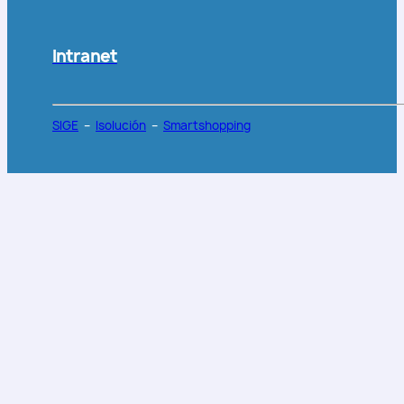
Intranet
SIGE
–
Isolución
–
Smartshopping