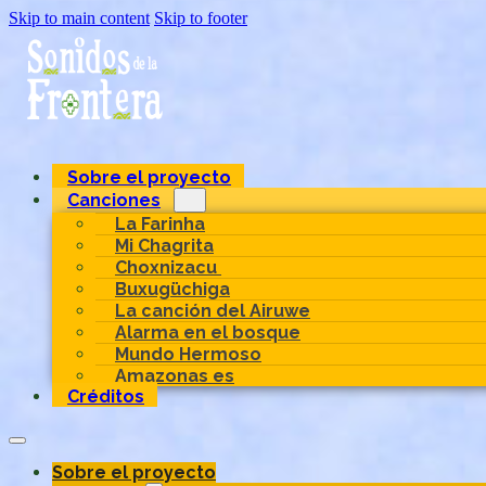
Skip to main content
Skip to footer
Sobre el proyecto
Canciones
La Farinha
Mi Chagrita
Choxnizacu
Buxugüchiga
La canción del Airuwe
Alarma en el bosque
Mundo Hermoso
Amazonas es
Créditos
Sobre el proyecto