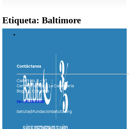
Etiqueta:
Baltimore
Contáctanos
Calle 9 No. 8 – 97
Centro Histórico La Candelaria
Bogotá, Colombia
Cel: (+57)
316 0187261
batuta@fundacionbatuta.org