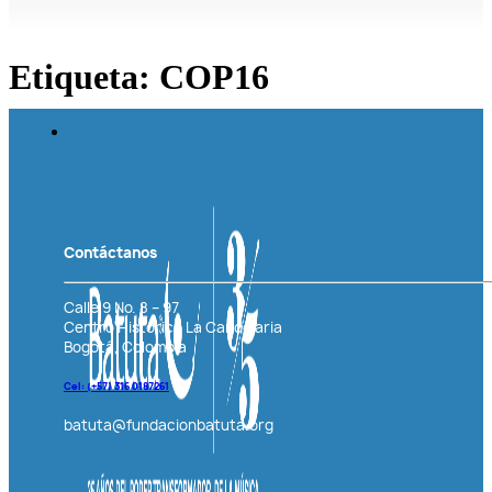
Etiqueta:
COP16
Contáctanos
Calle 9 No. 8 – 97
Centro Histórico La Candelaria
Bogotá, Colombia
Cel: (+57)
316 0187261
batuta@fundacionbatuta.org