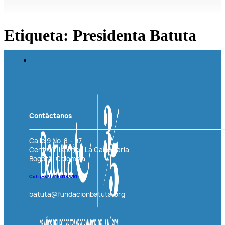
Etiqueta:
Presidenta Batuta
Contáctanos
Calle 9 No. 8 – 97
Centro Histórico La Candelaria
Bogotá, Colombia
Cel: (+57)
316 0187261
batuta@fundacionbatuta.org