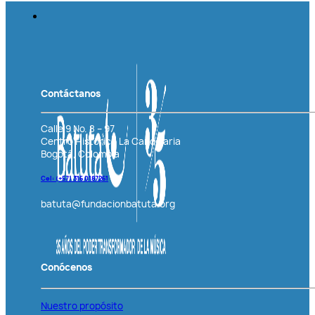
Contáctanos
Calle 9 No. 8 – 97
Centro Histórico La Candelaria
Bogotá, Colombia
Cel: (+57)
316 0187261
batuta@fundacionbatuta.org
Conócenos
Nuestro propósito