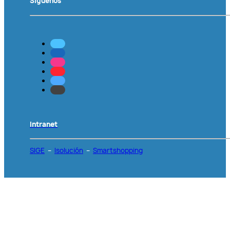
Síguenos
Intranet
SIGE
–
Isolución
–
Smartshopping