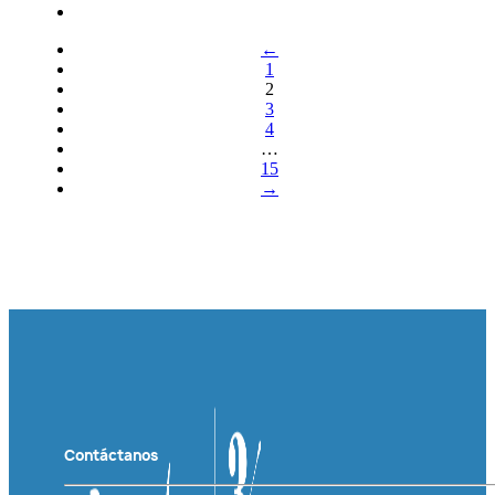
←
1
2
3
4
…
15
→
Contáctanos