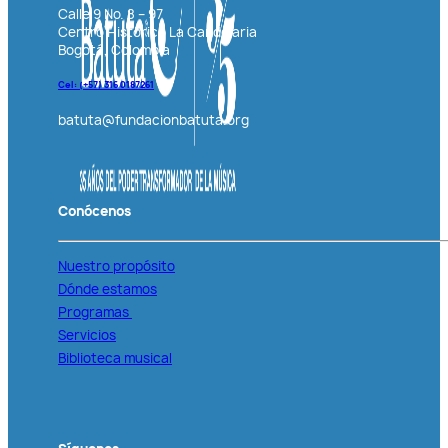
Calle 9 No. 8 – 97
Centro Histórico La Candelaria
Bogotá, Colombia
Cel: (+57)
316 0187261
batuta@fundacionbatuta.org
Conócenos
Nuestro propósito
Dónde estamos
Programas
Servicios
Biblioteca musical